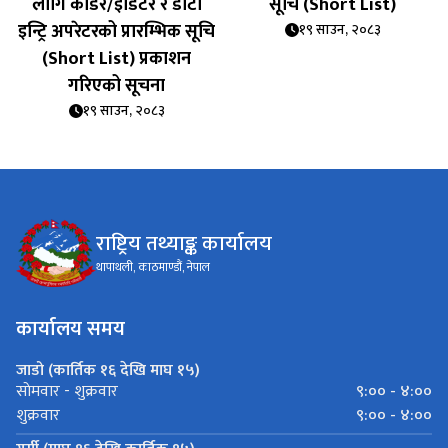
लागि कोडर/इडिटर र डाटा
सूचि (Short List)
इन्ट्रि अपरेटरको प्रारम्भिक सूचि
१९ साउन, २०८३
(Short List) प्रकाशन
गरिएको सूचना
१९ साउन, २०८३
राष्ट्रिय तथ्याङ्क कार्यालय
थापाथली, काठमाण्डौं, नेपाल
कार्यालय समय
जाडो (कार्तिक १६ देखि माघ १५)
९:०० - ४:००
साेमवार - शुक्रवार
९:०० - ४:००
शुक्रवार