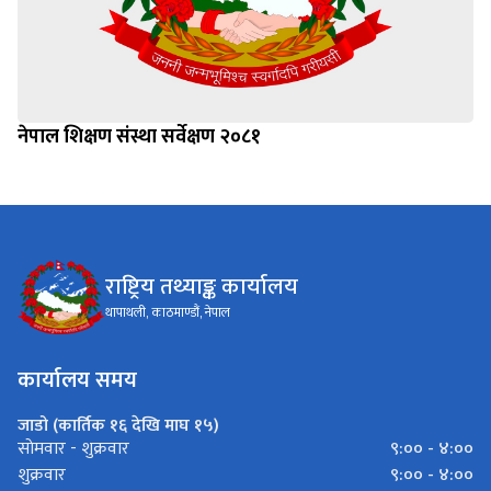
नेपाल शिक्षण संस्था सर्वेक्षण २०८१
राष्ट्रिय तथ्याङ्क कार्यालय
थापाथली, काठमाण्डौं, नेपाल
कार्यालय समय
जाडो (कार्तिक १६ देखि माघ १५)
९:०० - ४:००
साेमवार - शुक्रवार
९:०० - ४:००
शुक्रवार