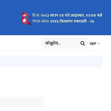
वि.सं:
२०८३ साउन २४ गते आइतबार, १२:४४ बजे
ि
ान्वयन
कार्यविधि,
ुको
ुको
लिने
वेदन
दन फाराम
ो सम्झौता
- ०७
रण
ides
था प्रेस
न्धी
hird
PI)
म)
ासिक
ल्य
१/०८२
८२
.
नेपाल संवत:
११४६ दिल्लागा एकादशी - २६
ूचना
भाषा चयन गर्नुह
भाषा प
NEP
खोज्नुहोस्