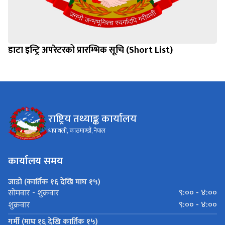
डाटा इन्ट्रि अपरेटरको प्रारम्भिक सूचि (Short List)
राष्ट्रिय तथ्याङ्क कार्यालय
थापाथली, काठमाण्डौं, नेपाल
कार्यालय समय
जाडो (कार्तिक १६ देखि माघ १५)
९:०० - ४:००
साेमवार - शुक्रवार
९:०० - ४:००
शुक्रवार
गर्मी (माघ १६ देखि कार्तिक १५)