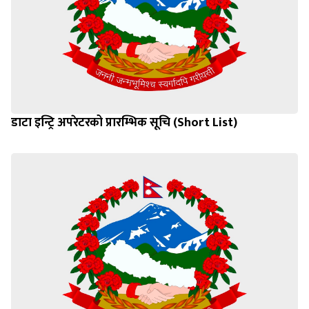
डाटा इन्ट्रि अपरेटरको प्रारम्भिक सूचि (Short List)