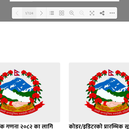
1/124
Loading WEBGL 3D ...
Loading PDF 100% ...
र्थिक गणना २०८२ का लागि
कोडर/इडिटरको प्रारम्भिक स