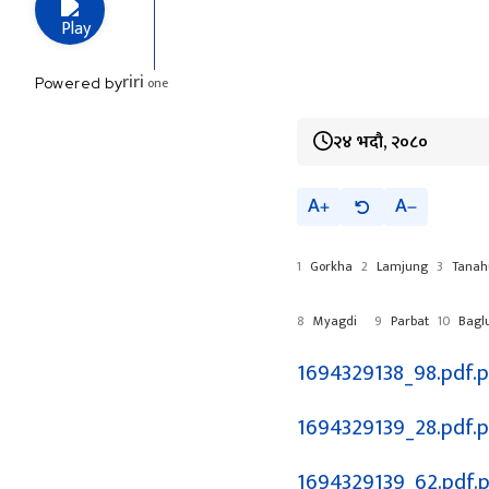
riri
one
Powered by
२४ भदौ, २०८०
A
A
1
Gorkha
2
Lamjung
3
Tanah
8
Myagdi
9
Parbat
10
Bagl
1694329138_98.pdf.
1694329139_28.pdf.
1694329139_62.pdf.