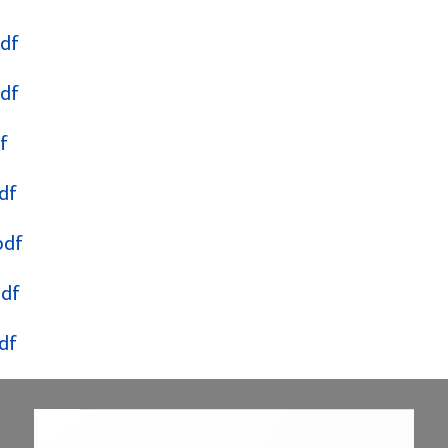
pdf
pdf
f
df
pdf
pdf
df