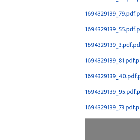
1694329139_79.pdf.
1694329139_55.pdf.
1694329139_3.pdf.pd
1694329139_81.pdf.p
1694329139_40.pdf.
1694329139_95.pdf.
1694329139_73.pdf.p
36 cover gorkha
New content II - X