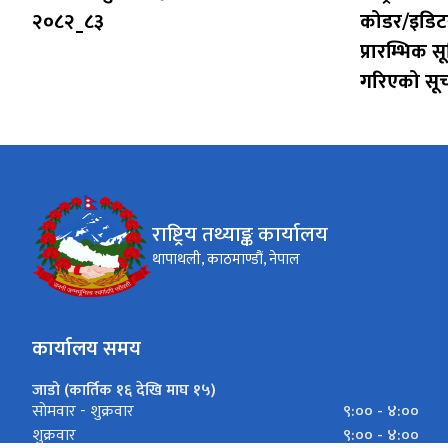
२०८२_८३
कोडर/इडिटर 
प्रारम्भिक 
गरिएको सू
राष्ट्रिय तथ्याङ्क कार्यालय
थापाथली, काठमाण्डौं, नेपाल
कार्यालय समय
जाडो (कार्तिक १६ देखि माघ १५)
९:०० - ४:००
साेमवार - शुक्रवार
९:०० - ४:००
शुक्रवार