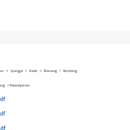
un
4
Syangja
5
Kaski
6
Manang
7
Mustang
ung
11.
Nawalparasi
pdf
pdf
pdf