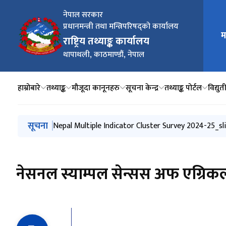
नेपाल सरकार
प्रधानमन्त्री तथा मन्त्रिपरिषद्को कार्यालय
म
मुख्य न
राष्ट्रिय तथ्याङ्क कार्यालय
थापाथली, काठमाण्डौं, नेपाल
हाम्रोबारे
तथ्याङ्क
मौजूदा कानूनहरु
सूचना केन्द्र
तथ्याङ्क पोर्टल
विद्यु
मुख्य नेभिगेसनमा जानुहोस्
सूचना
राष्ट्रिय तथ्याङ्क परिषद्को छैठौं बैठकका निर्णय २०८३।०३।०८
लिलाम सूचना १
Nepal Multiple Indicator Cluster Survey 2024-25_sl
Nepal Multiple Indicator Cluster Survey 2024-25
राष्ट्रिय तथ्याङ्क परिषद्को पाँचौ बैठकका निर्णय
नेसनल स्याम्पल सेन्सस अफ एग्रिकल्