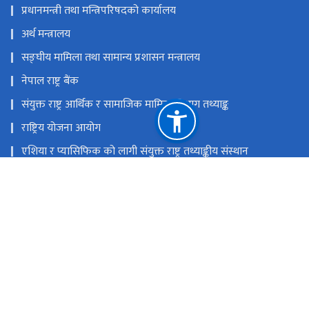
प्रधानमन्त्री तथा मन्त्रिपरिषदको कार्यालय
अर्थ मन्त्रालय
सङ्‍घीय मामिला तथा सामान्य प्रशासन मन्त्रालय
नेपाल राष्ट्र बैंक
संयुक्त राष्ट्र आर्थिक र सामाजिक मामिला विभाग तथ्याङ्क
राष्ट्रिय योजना आयोग
एशिया र प्यासिफिक को लागी संयुक्त राष्ट्र तथ्याङ्कीय संस्थान
राष्ट्रिय आर्थिक गणना २०८२
राष्ट्रिय प्राकृतिक स्रोत तथा वित्त आयोग
थापाथली, काठमाण्डौं, नेपाल
info@nsonepal.gov.np
९७७-१-५३४५९४७,५३२९४०६