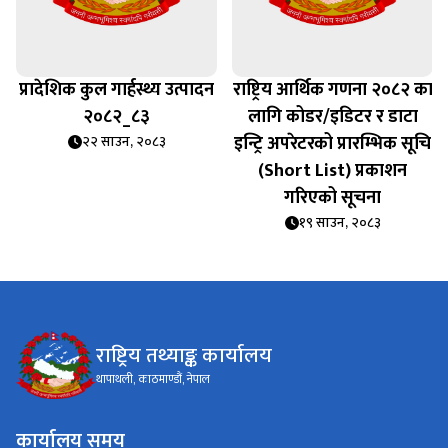
प्रादेशिक कुल गार्हस्थ्य उत्पादन
राष्ट्रिय आर्थिक गणना २०८२ का
२०८२_८३
लागि कोडर/इडिटर र डाटा
इन्ट्रि अपरेटरको प्रारम्भिक सूचि
२२ साउन, २०८३
(Short List) प्रकाशन
गरिएको सूचना
१९ साउन, २०८३
राष्ट्रिय तथ्याङ्क कार्यालय
थापाथली, काठमाण्डौं, नेपाल
कार्यालय समय