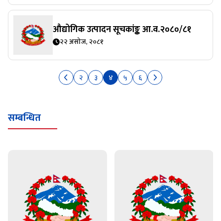
औद्योगिक उत्पादन सूचकांङ्क आ.व.२०८०/८१
२२ असोज, २०८१
२
३
४
५
६
सम्बन्धित